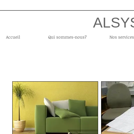
ALSYS
Accueil
Qui sommes-nous?
Nos services
Protec