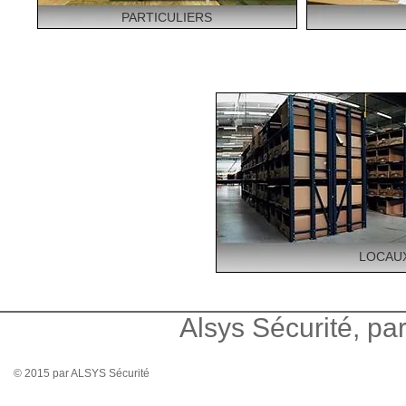
PARTICULIERS
LOCAU
Alsys Sécurité, par
© 2015 par ALSYS Sécurité